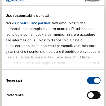
Acquista
Uso responsabile dei dati
Noi e
i nostri 1022 partner
trattiamo i vostri dati
personali, ad esempio il vostro numero IP, utilizzando
tecnologie come i cookie per memorizzare e accedere
alle informazioni sul vostro dispositivo al fine di
pubblicare annunci e contenuti personalizzati, misurare
gli annunci e i contenuti, ricercare il pubblico e sviluppare
Abbonamento annuale digitale
i servizi. Avete la possibilità di scegliere chi utilizza i
vostri dati e per quali scopi. Le vostre scelte in materia di
Pop Up ogni primo martedì del mese, per 1 anno (da
privacy sono applicabili solo su questa proprietà digitale
settembre a giugno) + Avvenire tutti i martedì
in cui avete effettuato le vostre scelte. È possibile
Selezione
modificare o revocare il proprio consenso in qualsiasi
Necessari
del
momento dalla Dichiarazione sui cookie o facendo clic
consenso
€ 8,99
sull'icona di attivazione della privacy.
Preferenze
Acquista
Con il tuo consenso, vorremmo anche: