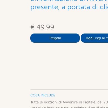
presente, a portata di cli
€ 49,99
Aggiungi al c
COSA INCLUDE
Tutte le edizioni di Avvenire in digitale, dal 
l’archivio include tutte le edizioni fino al gi