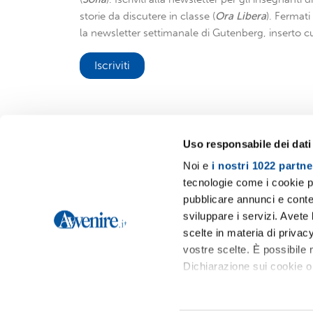
storie da discutere in classe (
Ora Libera
). Fermat
la newsletter settimanale di Gutenberg, inserto cu
Iscriviti
Uso responsabile dei dati
Noi e
i nostri 1022 partne
Avvenire.it
tecnologie come i cookie p
pubblicare annunci e conten
sviluppare i servizi. Avete l
scelte in materia di privacy
vostre scelte. È possibile
Dichiarazione sui cookie o 
Con il tuo consenso, vor