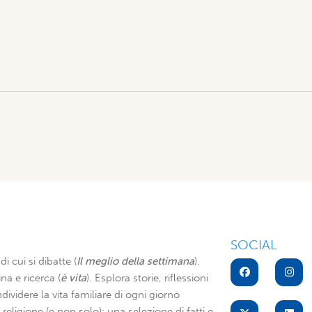
SOCIAL
di cui si dibatte (
Il meglio della settimana
).
na e ricerca (
è vita
). Esplora storie, riflessioni
dividere la vita familiare di ogni giorno
di religione (e non solo): una selezione di fatti e