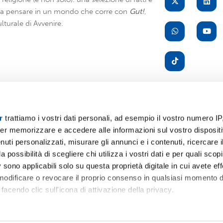
i a pensare in un mondo che corre con
Gut!
,
lturale di Avvenire.
r
trattiamo i vostri dati personali, ad esempio il vostro numero IP
er memorizzare e accedere alle informazioni sul vostro dispositiv
A
uti personalizzati, misurare gli annunci e i contenuti, ricercare i
a possibilità di scegliere chi utilizza i vostri dati e per quali scop
 sono applicabili solo su questa proprietà digitale in cui avete eff
 modificare o revocare il proprio consenso in qualsiasi momento d
facendo clic sull'icona di attivazione della privacy.
remmo anche:
Servizio
Pr