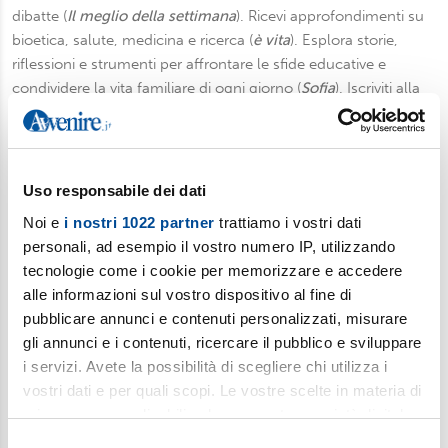
dibatte (
Il meglio della settimana
). Ricevi approfondimenti su
bioetica, salute, medicina e ricerca (
è vita
). Esplora storie,
riflessioni e strumenti per affrontare le sfide educative e
condividere la vita familiare di ogni giorno (
Sofia
). Iscriviti alla
newsletter per gli insegnanti di religione (e non solo): una
selezione di fatti e storie da discutere in classe (
Ora Libera
).
Fermati a pensare in un mondo che corre con
Gut!
, la
newsletter settimanale di Gutenberg, inserto culturale di
Uso responsabile dei dati
Avvenire.
Noi e
i nostri 1022 partner
trattiamo i vostri dati
personali, ad esempio il vostro numero IP, utilizzando
Iscriviti
tecnologie come i cookie per memorizzare e accedere
alle informazioni sul vostro dispositivo al fine di
pubblicare annunci e contenuti personalizzati, misurare
SOCIAL
gli annunci e i contenuti, ricercare il pubblico e sviluppare
i servizi. Avete la possibilità di scegliere chi utilizza i
vostri dati e per quali scopi. Le vostre scelte in materia di
privacy sono applicabili solo su questa proprietà digitale
in cui avete effettuato le vostre scelte. È possibile
Selezione