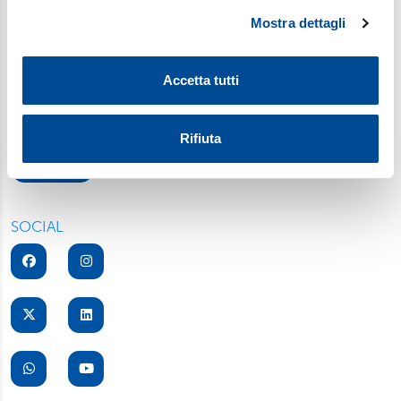
condividere la vita familiare di ogni giorno (
Sofia
). Iscriviti alla
Mostra dettagli
Approfondisci come vengono elaborati i tuoi dati personali
newsletter per gli insegnanti di religione (e non solo): una
e imposta le tue preferenze nella
sezione dettagli
. Puoi
selezione di fatti e storie da discutere in classe (
Ora Libera
).
modificare o ritirare il tuo consenso in qualsiasi momento
Accetta tutti
Fermati a pensare in un mondo che corre con
Gut!
, la
dalla Dichiarazione sui cookie.
newsletter settimanale di Gutenberg, inserto culturale di
Avvenire.
Utilizziamo i cookie per personalizzare contenuti ed
Rifiuta
annunci, per fornire funzionalità dei social media e per
Iscriviti
analizzare il nostro traffico. Condividiamo inoltre
informazioni sul modo in cui utilizza il nostro sito con i
nostri partner, che si occupano di analisi dei dati web,
SOCIAL
pubblicità e social media, i quali potrebbero combinarle
con altre informazioni che ha fornito loro o che hanno
raccolto dal suo utilizzo dei loro servizi. Scegliendo
“Rifiuta” saranno installati solo i cookie tecnici necessari
per il buon funzionamento del sito, con “Personalizza”
potrà scegliere quali tipi di cookie saranno installati sul
suo dispositivo. Potrà modificare in ogni momento le sue
preferenze cliccando sull’interruttore in basso a sinistra