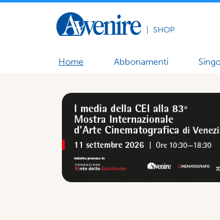
|
SHOP
Home
Abbonamenti
Singo