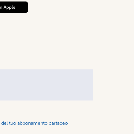
on
Apple
to del tuo abbonamento cartaceo