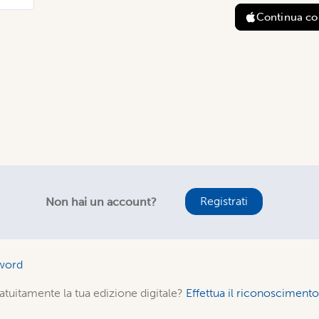
Continua c
Registrati
Non hai un account?
word
atuitamente la tua edizione digitale?
Effettua il riconoscimen