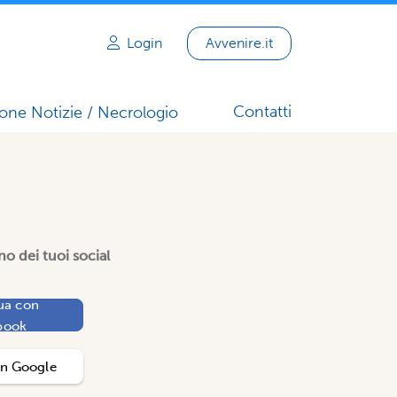
Login
Avvenire.it
Contatti
one Notizie / Necrologio
o dei tuoi social
ua con
book
on
Google