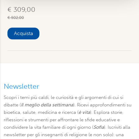
pubblicità e social media, i quali potrebbero combinarle
€ 309,00
con altre informazioni che ha fornito loro o che hanno
€ 502,00
raccolto dal suo utilizzo dei loro servizi. Scegliendo
“Rifiuta” saranno installati solo i cookie tecnici necessari
Acquista
per il buon funzionamento del sito, con “Personalizza”
potrà scegliere quali tipi di cookie saranno installati sul
suo dispositivo. Potrà modificare in ogni momento le sue
preferenze cliccando sull’interruttore in basso a sinistra
presente in ogni pagina del nostro sito. Per maggior
informazioni sul trattamento dei suoi dati visiti la nostra
informativa privacy
e
cookie policy
.
Newsletter
Scopri i temi più caldi, le curiosità e gli argomenti di cui si
dibatte (
Il meglio della settimana
). Ricevi approfondimenti su
bioetica, salute, medicina e ricerca (
è vita
). Esplora storie,
riflessioni e strumenti per affrontare le sfide educative e
condividere la vita familiare di ogni giorno (
Sofia
). Iscriviti alla
newsletter per gli insegnanti di religione (e non solo): una