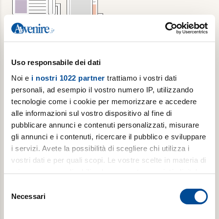
Abbonamento annuale + Luoghi
Uso responsabile dei dati
dell'Infinito
Noi e
i nostri 1022 partner
trattiamo i vostri dati
personali, ad esempio il vostro numero IP, utilizzando
6 copie/settimana di Avvenire, per 1 anno + 1
tecnologie come i cookie per memorizzare e accedere
copia/mese di Luoghi dell’Infinito
alle informazioni sul vostro dispositivo al fine di
pubblicare annunci e contenuti personalizzati, misurare
gli annunci e i contenuti, ricercare il pubblico e sviluppare
€ 309,00
i servizi. Avete la possibilità di scegliere chi utilizza i
€ 502,00
vostri dati e per quali scopi. Le vostre scelte in materia di
privacy sono applicabili solo su questa proprietà digitale
Acquista
in cui avete effettuato le vostre scelte. È possibile
Selezione
modificare o revocare il proprio consenso in qualsiasi
Necessari
del
momento dalla Dichiarazione sui cookie o facendo clic
consenso
sull'icona di attivazione della privacy.