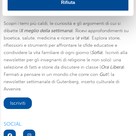
Utilizziamo i cookie per personalizzare contenuti ed
Rifiuta
annunci, per fornire funzionalità dei social media e per
Newsletter
analizzare il nostro traffico. Condividiamo inoltre
informazioni sul modo in cui utilizza il nostro sito con i
Scopri i temi più caldi, le curiosità e gli argomenti di cui si
nostri partner, che si occupano di analisi dei dati web,
dibatte (
Il meglio della settimana
). Ricevi approfondimenti su
pubblicità e social media, i quali potrebbero combinarle
bioetica, salute, medicina e ricerca (
è vita
). Esplora storie,
con altre informazioni che ha fornito loro o che hanno
riflessioni e strumenti per affrontare le sfide educative e
raccolto dal suo utilizzo dei loro servizi. Scegliendo
condividere la vita familiare di ogni giorno (
Sofia
). Iscriviti alla
“Rifiuta” saranno installati solo i cookie tecnici necessari
newsletter per gli insegnanti di religione (e non solo): una
per il buon funzionamento del sito, con “Personalizza”
selezione di fatti e storie da discutere in classe (
Ora Libera
).
potrà scegliere quali tipi di cookie saranno installati sul
Fermati a pensare in un mondo che corre con
Gut!
, la
suo dispositivo. Potrà modificare in ogni momento le sue
newsletter settimanale di Gutenberg, inserto culturale di
preferenze cliccando sull’interruttore in basso a sinistra
Avvenire.
presente in ogni pagina del nostro sito. Per maggior
informazioni sul trattamento dei suoi dati visiti la nostra
Iscriviti
informativa privacy
e
cookie policy
.
SOCIAL