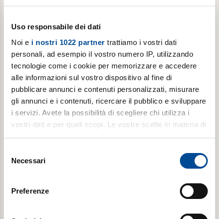
Uso responsabile dei dati
Noi e
i nostri 1022 partner
trattiamo i vostri dati
personali, ad esempio il vostro numero IP, utilizzando
tecnologie come i cookie per memorizzare e accedere
alle informazioni sul vostro dispositivo al fine di
pubblicare annunci e contenuti personalizzati, misurare
Abbonamento annuale digitale
gli annunci e i contenuti, ricercare il pubblico e sviluppare
i servizi. Avete la possibilità di scegliere chi utilizza i
Gutenberg con Avvenire ogni venerdì, per 1 anno
vostri dati e per quali scopi. Le vostre scelte in materia di
privacy sono applicabili solo su questa proprietà digitale
in cui avete effettuato le vostre scelte. È possibile
Selezione
modificare o revocare il proprio consenso in qualsiasi
€ 19,99
Necessari
del
momento dalla Dichiarazione sui cookie o facendo clic
consenso
€ 39,99
sull'icona di attivazione della privacy.
Preferenze
Acquista
Con il tuo consenso, vorremmo anche: