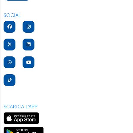
“Rifiuta” saranno installati solo i cookie tecnici necessari
per il buon funzionamento del sito, con “Personalizza”
SOCIAL
potrà scegliere quali tipi di cookie saranno installati sul
suo dispositivo. Potrà modificare in ogni momento le sue
preferenze cliccando sull’interruttore in basso a sinistra
presente in ogni pagina del nostro sito. Per maggior
informazioni sul trattamento dei suoi dati visiti la nostra
informativa privacy
e
cookie policy
.
SCARICA L'APP