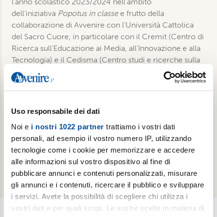
l’anno scolastico 2023/2024 nell’ambito
dell’iniziativa
Popotus in classe
e frutto della
collaborazione di Avvenire con l’Università Cattolica
del Sacro Cuore, in particolare con il Cremit (Centro di
Ricerca sull’Educazione ai Media, all’Innovazione e alla
Tecnologia) e il Cedisma (Centro studi e ricerche sulla
disabilità e marginalità).
Dettagli
Uso responsabile dei dati
Noi e
i nostri 1022 partner
trattiamo i vostri dati
Formato: E-book
personali, ad esempio il vostro numero IP, utilizzando
Pagine: 139
tecnologie come i cookie per memorizzare e accedere
Pubblicazione: 2024
alle informazioni sul vostro dispositivo al fine di
ISBN: 9788899411060
pubblicare annunci e contenuti personalizzati, misurare
gli annunci e i contenuti, ricercare il pubblico e sviluppare
i servizi. Avete la possibilità di scegliere chi utilizza i
vostri dati e per quali scopi. Le vostre scelte in materia di