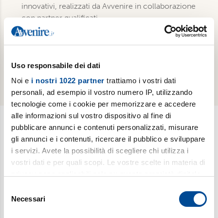
innovativi, realizzati da Avvenire in collaborazione
con partner qualificati
Edizione digitale di Avvenire e Popotus inclusa,
previa attivazione sul sito
Il servizio di postalizzazione è garantito solo sul
Uso responsabile dei dati
territorio italiano e Città del Vaticano
Noi e
i nostri 1022 partner
trattiamo i vostri dati
personali, ad esempio il vostro numero IP, utilizzando
tecnologie come i cookie per memorizzare e accedere
alle informazioni sul vostro dispositivo al fine di
pubblicare annunci e contenuti personalizzati, misurare
Newsletter
gli annunci e i contenuti, ricercare il pubblico e sviluppare
i servizi. Avete la possibilità di scegliere chi utilizza i
Scopri i temi più caldi, le curiosità e gli argomenti di cui si
vostri dati e per quali scopi. Le vostre scelte in materia di
dibatte (
Il meglio della settimana
). Ricevi approfondimenti su
privacy sono applicabili solo su questa proprietà digitale
bioetica, salute, medicina e ricerca (
è vita
). Esplora storie,
in cui avete effettuato le vostre scelte. È possibile
Selezione
riflessioni e strumenti per affrontare le sfide educative e
modificare o revocare il proprio consenso in qualsiasi
Necessari
del
condividere la vita familiare di ogni giorno (
Sofia
). Iscriviti alla
momento dalla Dichiarazione sui cookie o facendo clic
consenso
newsletter per gli insegnanti di religione (e non solo): una