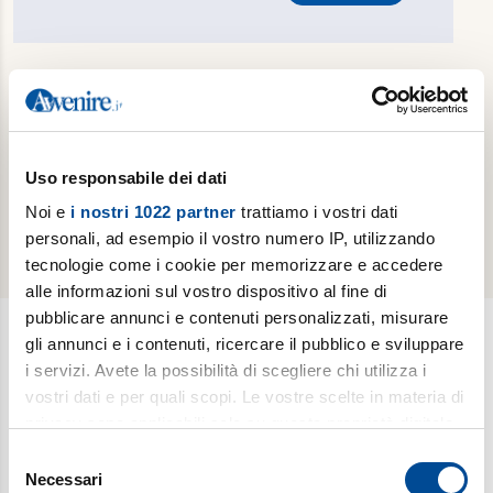
Hai dimenticato la password?
Reimposta password
Sei già un abbonato cartaceo e vuoi attivare
gratuitamente la tua edizione digitale?
Effettua il
Uso responsabile dei dati
riconoscimento del tuo abbonamento cartaceo
Noi e
i nostri 1022 partner
trattiamo i vostri dati
personali, ad esempio il vostro numero IP, utilizzando
tecnologie come i cookie per memorizzare e accedere
alle informazioni sul vostro dispositivo al fine di
pubblicare annunci e contenuti personalizzati, misurare
gli annunci e i contenuti, ricercare il pubblico e sviluppare
i servizi. Avete la possibilità di scegliere chi utilizza i
Newsletter
vostri dati e per quali scopi. Le vostre scelte in materia di
Scopri i temi più caldi, le curiosità e gli argomenti di cui si
privacy sono applicabili solo su questa proprietà digitale
dibatte (
Il meglio della settimana
). Ricevi approfondimenti su
in cui avete effettuato le vostre scelte. È possibile
Selezione
bioetica, salute, medicina e ricerca (
è vita
). Esplora storie,
modificare o revocare il proprio consenso in qualsiasi
Necessari
del