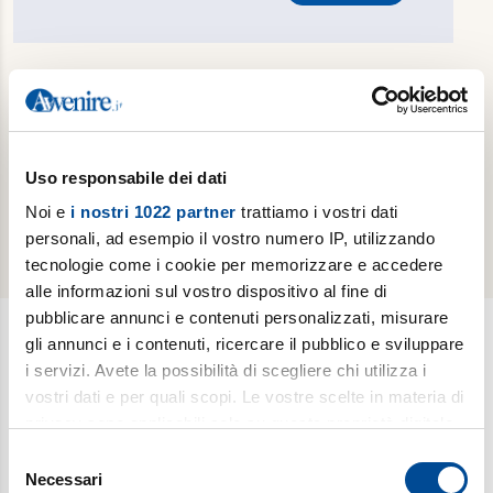
Hai dimenticato la password?
Reimposta password
Sei già un abbonato cartaceo e vuoi attivare
gratuitamente la tua edizione digitale?
Effettua il
Uso responsabile dei dati
riconoscimento del tuo abbonamento cartaceo
Noi e
i nostri 1022 partner
trattiamo i vostri dati
personali, ad esempio il vostro numero IP, utilizzando
tecnologie come i cookie per memorizzare e accedere
alle informazioni sul vostro dispositivo al fine di
pubblicare annunci e contenuti personalizzati, misurare
gli annunci e i contenuti, ricercare il pubblico e sviluppare
i servizi. Avete la possibilità di scegliere chi utilizza i
Newsletter
vostri dati e per quali scopi. Le vostre scelte in materia di
Scopri i temi più caldi, le curiosità e gli argomenti di cui si
privacy sono applicabili solo su questa proprietà digitale
dibatte (
Il meglio della settimana
). Ricevi approfondimenti su
in cui avete effettuato le vostre scelte. È possibile
Selezione
bioetica, salute, medicina e ricerca (
è vita
). Esplora storie,
modificare o revocare il proprio consenso in qualsiasi
Necessari
del