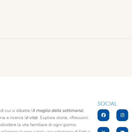
SOCIAL
di cui si dibatte (
Il meglio della settimana
).
na e ricerca (
è vita
). Esplora storie, riflessioni
dividere la vita familiare di ogni giorno
di religione (e non solo): una selezione di fatti e