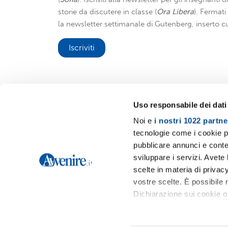
storie da discutere in classe (
Ora Libera
). Fermat
la newsletter settimanale di Gutenberg, inserto cu
Iscriviti
Uso responsabile dei dati
Noi e
i nostri 1022 partne
Avvenire.it
tecnologie come i cookie p
pubblicare annunci e conten
sviluppare i servizi. Avete l
scelte in materia di privacy
vostre scelte. È possibile
Dichiarazione sui cookie o 
Con il tuo consenso, vor