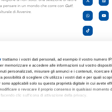
i a pensare in un mondo che corre con
Gut!
,
lturale di Avvenire.
r
trattiamo i vostri dati personali, ad esempio il vostro numero IP
er memorizzare e accedere alle informazioni sul vostro dispositiv
A
uti personalizzati, misurare gli annunci e i contenuti, ricercare i
a possibilità di scegliere chi utilizza i vostri dati e per quali scop
 sono applicabili solo su questa proprietà digitale in cui avete eff
 modificare o revocare il proprio consenso in qualsiasi momento d
facendo clic sull'icona di attivazione della privacy.
remmo anche:
Servizio
Pr