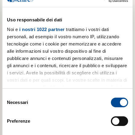
Acquista
Uso responsabile dei dati
Noi e
i nostri 1022 partner
trattiamo i vostri dati
personali, ad esempio il vostro numero IP, utilizzando
tecnologie come i cookie per memorizzare e accedere
alle informazioni sul vostro dispositivo al fine di
pubblicare annunci e contenuti personalizzati, misurare
gli annunci e i contenuti, ricercare il pubblico e sviluppare
Abbonamento annuale digitale
i servizi. Avete la possibilità di scegliere chi utilizza i
vostri dati e per quali scopi. Le vostre scelte in materia di
Pop Up ogni primo martedì del mese, per 1 anno (da
privacy sono applicabili solo su questa proprietà digitale
settembre a giugno) + Avvenire tutti i martedì
in cui avete effettuato le vostre scelte. È possibile
Selezione
modificare o revocare il proprio consenso in qualsiasi
Necessari
del
momento dalla Dichiarazione sui cookie o facendo clic
consenso
€ 8,99
sull'icona di attivazione della privacy.
Preferenze
Acquista
Con il tuo consenso, vorremmo anche: