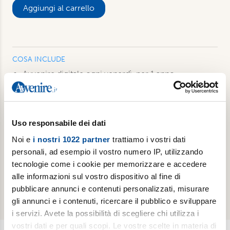
Aggiungi al carrello
COSA INCLUDE
Avvenire digitale ogni venerdì, per 1 anno,
disponibile già a partire dalla mezzanotte su
smartphone, tablet e pc. Anche su app Avvenire
L’inserto culturale Gutenberg in digitale, in uscita il
venerdì con Avvenire
Uso responsabile dei dati
Luoghi dell’Infinito ogni primo martedì del mese in
Noi e
i nostri 1022 partner
trattiamo i vostri dati
edizione digitale, per 1 anno (11 numeri). Disponibile
personali, ad esempio il vostro numero IP, utilizzando
anche su app Luoghi dell'Infinto
tecnologie come i cookie per memorizzare e accedere
Accesso a tutti i podcast e alle newsletter settimanali
alle informazioni sul vostro dispositivo al fine di
tematiche di Avvenire
pubblicare annunci e contenuti personalizzati, misurare
gli annunci e i contenuti, ricercare il pubblico e sviluppare
i servizi. Avete la possibilità di scegliere chi utilizza i
vostri dati e per quali scopi. Le vostre scelte in materia di