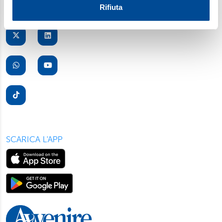
Utilizziamo i cookie per personalizzare contenuti ed
Rifiuta
annunci, per fornire funzionalità dei social media e per
analizzare il nostro traffico. Condividiamo inoltre
informazioni sul modo in cui utilizza il nostro sito con i
nostri partner, che si occupano di analisi dei dati web,
pubblicità e social media, i quali potrebbero combinarle
con altre informazioni che ha fornito loro o che hanno
raccolto dal suo utilizzo dei loro servizi. Scegliendo
“Rifiuta” saranno installati solo i cookie tecnici necessari
per il buon funzionamento del sito, con “Personalizza”
potrà scegliere quali tipi di cookie saranno installati sul
suo dispositivo. Potrà modificare in ogni momento le sue
SCARICA L'APP
preferenze cliccando sull’interruttore in basso a sinistra
presente in ogni pagina del nostro sito. Per maggior
informazioni sul trattamento dei suoi dati visiti la nostra
informativa privacy
e
cookie policy
.