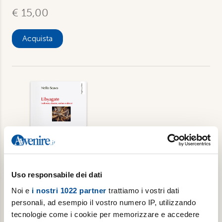
€ 15,00
Acquista
Uso responsabile dei dati
Libyagate. Inchieste, dossier, ombre e
Noi e
i nostri 1022 partner
trattiamo i vostri dati
silenzi
personali, ad esempio il vostro numero IP, utilizzando
tecnologie come i cookie per memorizzare e accedere
Di Nello Scavo