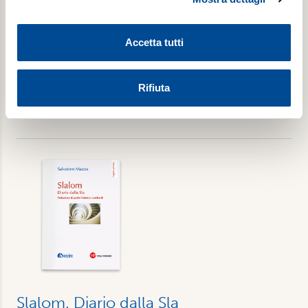
Di Maria Romana De Gasperi
e imposta le tue preferenze nella
sezione dettagli
. Puoi
modificare o ritirare il tuo consenso in qualsiasi momento
Accetta tutti
dalla Dichiarazione sui cookie.
€ 14,00
Utilizziamo i cookie per personalizzare contenuti ed
Rifiuta
annunci, per fornire funzionalità dei social media e per
Acquista
analizzare il nostro traffico. Condividiamo inoltre
informazioni sul modo in cui utilizza il nostro sito con i
nostri partner, che si occupano di analisi dei dati web,
pubblicità e social media, i quali potrebbero combinarle
con altre informazioni che ha fornito loro o che hanno
raccolto dal suo utilizzo dei loro servizi. Scegliendo
“Rifiuta” saranno installati solo i cookie tecnici necessari
per il buon funzionamento del sito, con “Personalizza”
potrà scegliere quali tipi di cookie saranno installati sul
suo dispositivo. Potrà modificare in ogni momento le sue
preferenze cliccando sull’interruttore in basso a sinistra
presente in ogni pagina del nostro sito. Per maggior
Slalom. Diario dalla Sla