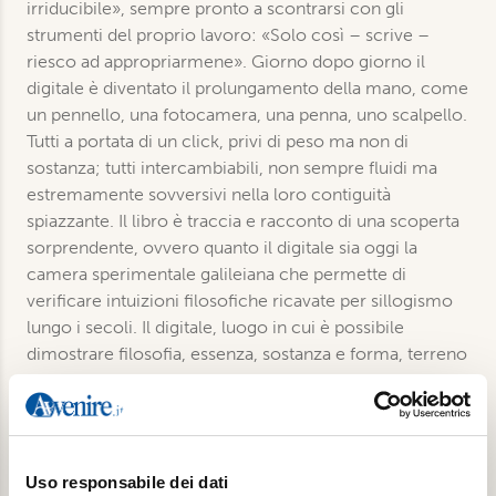
irriducibile», sempre pronto a scontrarsi con gli
strumenti del proprio lavoro: «Solo così – scrive –
riesco ad appropriarmene». Giorno dopo giorno il
digitale è diventato il prolungamento della mano, come
un pennello, una fotocamera, una penna, uno scalpello.
Tutti a portata di un click, privi di peso ma non di
sostanza; tutti intercambiabili, non sempre fluidi ma
estremamente sovversivi nella loro contiguità
spiazzante. Il libro è traccia e racconto di una scoperta
sorprendente, ovvero quanto il digitale sia oggi la
camera sperimentale galileiana che permette di
verificare intuizioni filosofiche ricavate per sillogismo
lungo i secoli. Il digitale, luogo in cui è possibile
dimostrare filosofia, essenza, sostanza e forma, terreno
di coltura delle ‘staminali digitali’, come le definisce
Raul Gabriel con un termine decisamente inedito che
trasporta il lettore nel nuovo ibrido in grado di rivelare il
corpo più del corpo stesso. Per dirla con le parole di
Uso responsabile dei dati
Roberto Diodato: «Eppure tutto ciò è soltanto una parte