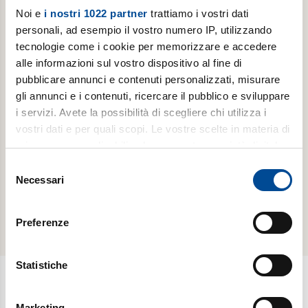
della ricchezza di questo piccolo libro prezioso,
Noi e
i nostri 1022 partner
trattiamo i vostri dati
entrare nello studio di un artista, nella mente, nel gesto
personali, ad esempio il vostro numero IP, utilizzando
e nello spazio, questo è il resto affascinante e
tecnologie come i cookie per memorizzare e accedere
impagabile che questa lettura ci offre».
alle informazioni sul vostro dispositivo al fine di
pubblicare annunci e contenuti personalizzati, misurare
gli annunci e i contenuti, ricercare il pubblico e sviluppare
i servizi. Avete la possibilità di scegliere chi utilizza i
Dettagli
vostri dati e per quali scopi. Le vostre scelte in materia di
Collana: Pagine prime
privacy sono applicabili solo su questa proprietà digitale
Formato: Libro
in cui avete effettuato le vostre scelte. È possibile
Selezione
Pagine: 192
modificare o revocare il proprio consenso in qualsiasi
Necessari
del
Pubblicazione: 2022
momento dalla Dichiarazione sui cookie o facendo clic
consenso
ISBN: 9788834351352
sull'icona di attivazione della privacy.
Preferenze
Con il tuo consenso, vorremmo anche:
raccogliere informazioni sulla tua posizione
Statistiche
geografica, con un'approssimazione di qualche
metro,
Newsletter
Marketing