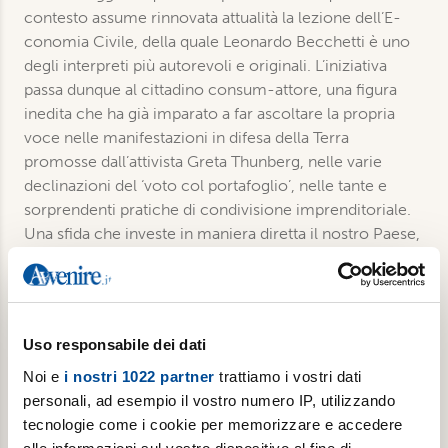
contesto assu­me rinnovata attualità la lezione dell’E­
conomia Civile, della quale Leonardo Becchetti è uno
degli interpreti più au­torevoli e originali. L’iniziativa
passa dunque al cittadino consum-attore, una figura
inedita che ha già imparato a far ascoltare la propria
voce nelle manife­stazioni in difesa della Terra
promosse dall’attivista Greta Thunberg, nelle varie
declinazioni del ‘voto col portafoglio’, nelle tante e
sorprendenti pratiche di condivisione imprenditoriale.
Una sfida che investe in maniera diretta il no­stro Paese,
ma che è in effetti di portata globale, come globale è la
crisi che ci troviamo ad affrontare. «Professore, ce la
faremo?», si sente chiedere spesso Becchetti. Questo
libro spiega come e perché la risposta è senza dubbio
Uso responsabile dei dati
posi­tiva. E molto incoraggiante.
Noi e
i nostri 1022 partner
trattiamo i vostri dati
personali, ad esempio il vostro numero IP, utilizzando
tecnologie come i cookie per memorizzare e accedere
Dettagli