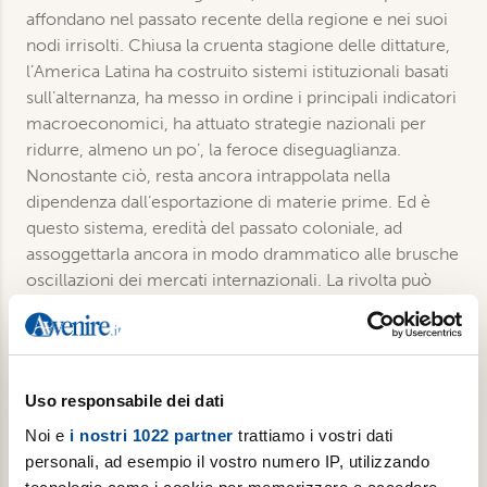
affondano nel passato recente della regione e nei suoi
nodi irrisolti. Chiusa la cruenta stagione delle dittature,
l’America Latina ha costruito sistemi istituzionali basati
sull’alternanza, ha messo in ordine i principali indicatori
macroeconomici, ha attuato strategie nazionali per
ridurre, almeno un po’, la feroce diseguaglianza.
Nonostante ciò, resta ancora intrappolata nella
dipendenza dall’esportazione di materie prime. Ed è
questo sistema, eredità del passato coloniale, ad
assoggettarla ancora in modo drammatico alle brusche
oscillazioni dei mercati internazionali. La rivolta può
davvero segnare una svolta? La risposta rimane incerta,
ma di sicuro le giovani democrazie latinoamericane
sono alle prese con la loro prima effettiva crisi di
crescita. Un percorso non lineare, difficile, estenuante,
Uso responsabile dei dati
rischioso. Ma inesorabilmente in atto. Il cui esito,
Noi e
i nostri 1022 partner
trattiamo i vostri dati
ancora non scritto, si gioca sul filo tra cronaca e storia.
personali, ad esempio il vostro numero IP, utilizzando