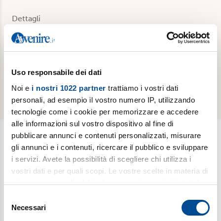
Dettagli
Collana: Pagine prime
Formato: Libro
Pagine: 128
Uso responsabile dei dati
Pubblicazione: 2025
ISBN: 9788834357415
Noi e
i nostri 1022 partner
trattiamo i vostri dati
personali, ad esempio il vostro numero IP, utilizzando
tecnologie come i cookie per memorizzare e accedere
alle informazioni sul vostro dispositivo al fine di
pubblicare annunci e contenuti personalizzati, misurare
gli annunci e i contenuti, ricercare il pubblico e sviluppare
Newsletter
i servizi. Avete la possibilità di scegliere chi utilizza i
vostri dati e per quali scopi. Le vostre scelte in materia di
Scopri i temi più caldi, le curiosità e gli argomenti di cui si
privacy sono applicabili solo su questa proprietà digitale
dibatte (
Il meglio della settimana
). Ricevi approfondimenti su
in cui avete effettuato le vostre scelte. È possibile
bioetica, salute, medicina e ricerca (
è vita
). Esplora storie,
Selezione
modificare o revocare il proprio consenso in qualsiasi
Necessari
riflessioni e strumenti per affrontare le sfide educative e
del
momento dalla Dichiarazione sui cookie o facendo clic