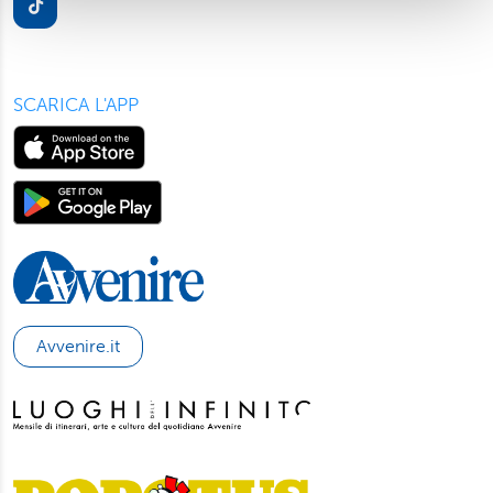
nostri partner, che si occupano di analisi dei dati web,
pubblicità e social media, i quali potrebbero combinarle
con altre informazioni che ha fornito loro o che hanno
raccolto dal suo utilizzo dei loro servizi. Scegliendo
SCARICA L'APP
“Rifiuta” saranno installati solo i cookie tecnici necessari
per il buon funzionamento del sito, con “Personalizza”
potrà scegliere quali tipi di cookie saranno installati sul
suo dispositivo. Potrà modificare in ogni momento le sue
preferenze cliccando sull’interruttore in basso a sinistra
presente in ogni pagina del nostro sito. Per maggior
informazioni sul trattamento dei suoi dati visiti la nostra
informativa privacy
e
cookie policy
.
Avvenire.it