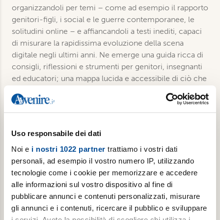
organizzandoli per temi – come ad esempio il rapporto
genitori-figli, i social e le guerre contemporanee, le
solitudini online – e affiancandoli a testi inediti, capaci
di misurare la rapidissima evoluzione della scena
digitale negli ultimi anni. Ne emerge una guida ricca di
consigli, riflessioni e strumenti per genitori, insegnanti
ed educatori; una mappa lucida e accessibile di ciò che
stiamo diventando mentre viviamo sempre più immersi
nel digitale.
Uso responsabile dei dati
Dettagli
Noi e
i nostri 1022 partner
trattiamo i vostri dati
Collana: Pagine prime
personali, ad esempio il vostro numero IP, utilizzando
Formato: Libro
tecnologie come i cookie per memorizzare e accedere
Pagine: 164
alle informazioni sul vostro dispositivo al fine di
Pubblicazione: 2026
pubblicare annunci e contenuti personalizzati, misurare
ISBN: 9788834361818
gli annunci e i contenuti, ricercare il pubblico e sviluppare
i servizi. Avete la possibilità di scegliere chi utilizza i