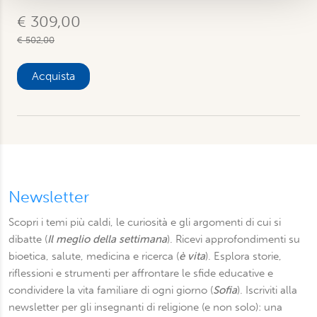
pubblicità e social media, i quali potrebbero combinarle
€ 309,00
con altre informazioni che ha fornito loro o che hanno
€ 502,00
raccolto dal suo utilizzo dei loro servizi. Scegliendo
“Rifiuta” saranno installati solo i cookie tecnici necessari
Acquista
per il buon funzionamento del sito, con “Personalizza”
potrà scegliere quali tipi di cookie saranno installati sul
suo dispositivo. Potrà modificare in ogni momento le sue
preferenze cliccando sull’interruttore in basso a sinistra
presente in ogni pagina del nostro sito. Per maggior
informazioni sul trattamento dei suoi dati visiti la nostra
informativa privacy
e
cookie policy
.
Newsletter
Scopri i temi più caldi, le curiosità e gli argomenti di cui si
dibatte (
Il meglio della settimana
). Ricevi approfondimenti su
bioetica, salute, medicina e ricerca (
è vita
). Esplora storie,
riflessioni e strumenti per affrontare le sfide educative e
condividere la vita familiare di ogni giorno (
Sofia
). Iscriviti alla
newsletter per gli insegnanti di religione (e non solo): una