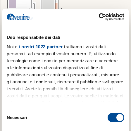
Abbonamento annuale + Luoghi
Uso responsabile dei dati
dell'Infinito
Noi e
i nostri 1022 partner
trattiamo i vostri dati
personali, ad esempio il vostro numero IP, utilizzando
6 copie/settimana di Avvenire, per 1 anno + 1
tecnologie come i cookie per memorizzare e accedere
copia/mese di Luoghi dell’Infinito
alle informazioni sul vostro dispositivo al fine di
pubblicare annunci e contenuti personalizzati, misurare
gli annunci e i contenuti, ricercare il pubblico e sviluppare
€ 309,00
i servizi. Avete la possibilità di scegliere chi utilizza i
€ 502,00
vostri dati e per quali scopi. Le vostre scelte in materia di
privacy sono applicabili solo su questa proprietà digitale
Acquista
in cui avete effettuato le vostre scelte. È possibile
Selezione
modificare o revocare il proprio consenso in qualsiasi
Necessari
del
momento dalla Dichiarazione sui cookie o facendo clic
consenso
sull'icona di attivazione della privacy.