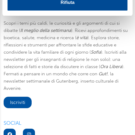
Utilizziamo i cookie per personalizzare contenuti ed
Rifiuta
annunci, per fornire funzionalità dei social media e per
Newsletter
analizzare il nostro traffico. Condividiamo inoltre
informazioni sul modo in cui utilizza il nostro sito con i
Scopri i temi più caldi, le curiosità e gli argomenti di cui si
nostri partner, che si occupano di analisi dei dati web,
dibatte (
Il meglio della settimana
). Ricevi approfondimenti su
pubblicità e social media, i quali potrebbero combinarle
bioetica, salute, medicina e ricerca (
è vita
). Esplora storie,
con altre informazioni che ha fornito loro o che hanno
riflessioni e strumenti per affrontare le sfide educative e
raccolto dal suo utilizzo dei loro servizi. Scegliendo
condividere la vita familiare di ogni giorno (
Sofia
). Iscriviti alla
“Rifiuta” saranno installati solo i cookie tecnici necessari
newsletter per gli insegnanti di religione (e non solo): una
per il buon funzionamento del sito, con “Personalizza”
selezione di fatti e storie da discutere in classe (
Ora Libera
).
potrà scegliere quali tipi di cookie saranno installati sul
Fermati a pensare in un mondo che corre con
Gut!
, la
suo dispositivo. Potrà modificare in ogni momento le sue
newsletter settimanale di Gutenberg, inserto culturale di
preferenze cliccando sull’interruttore in basso a sinistra
Avvenire.
presente in ogni pagina del nostro sito. Per maggior
informazioni sul trattamento dei suoi dati visiti la nostra
Iscriviti
informativa privacy
e
cookie policy
.
SOCIAL