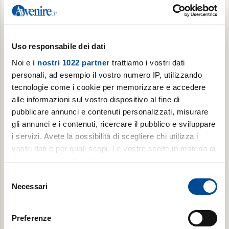
€ 78,00
Acquista
Uso responsabile dei dati
Noi e
i nostri 1022 partner
trattiamo i vostri dati
personali, ad esempio il vostro numero IP, utilizzando
tecnologie come i cookie per memorizzare e accedere
alle informazioni sul vostro dispositivo al fine di
pubblicare annunci e contenuti personalizzati, misurare
gli annunci e i contenuti, ricercare il pubblico e sviluppare
i servizi. Avete la possibilità di scegliere chi utilizza i
vostri dati e per quali scopi. Le vostre scelte in materia di
Abbonamento scuola il giovedì
privacy sono applicabili solo su questa proprietà digitale
in cui avete effettuato le vostre scelte. È possibile
Popotus con Avvenire ogni giovedì (con interruzione
Selezione
modificare o revocare il proprio consenso in qualsiasi
nella pausa estiva)
Necessari
del
momento dalla Dichiarazione sui cookie o facendo clic
consenso
€ 39,00
sull'icona di attivazione della privacy.
Preferenze
€ 66,00