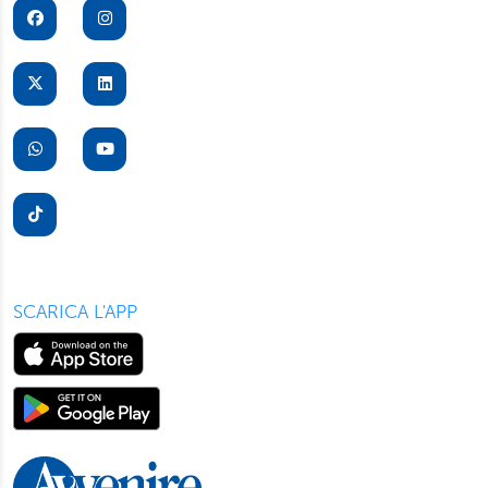
per il buon funzionamento del sito, con “Personalizza”
potrà scegliere quali tipi di cookie saranno installati sul
suo dispositivo. Potrà modificare in ogni momento le sue
preferenze cliccando sull’interruttore in basso a sinistra
presente in ogni pagina del nostro sito. Per maggior
informazioni sul trattamento dei suoi dati visiti la nostra
informativa privacy
e
cookie policy
.
SCARICA L'APP