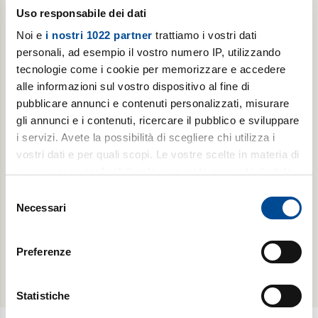
Uso responsabile dei dati
Noi e
i nostri 1022 partner
trattiamo i vostri dati
personali, ad esempio il vostro numero IP, utilizzando
tecnologie come i cookie per memorizzare e accedere
alle informazioni sul vostro dispositivo al fine di
pubblicare annunci e contenuti personalizzati, misurare
Abbonamento annuale digitale
gli annunci e i contenuti, ricercare il pubblico e sviluppare
i servizi. Avete la possibilità di scegliere chi utilizza i
11 copie/anno di Luoghi dell'Infinito + Avvenire
vostri dati e per quali scopi. Le vostre scelte in materia di
privacy sono applicabili solo su questa proprietà digitale
in cui avete effettuato le vostre scelte. È possibile
Selezione
€ 19,99
modificare o revocare il proprio consenso in qualsiasi
Necessari
del
momento dalla Dichiarazione sui cookie o facendo clic
consenso
Acquista
sull'icona di attivazione della privacy.
Preferenze
Con il tuo consenso, vorremmo anche:
raccogliere informazioni sulla tua posizione
Statistiche
geografica, con un'approssimazione di qualche