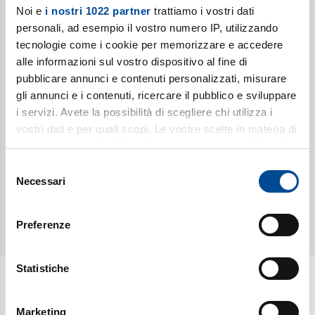
Noi e
i nostri 1022 partner
trattiamo i vostri dati
personali, ad esempio il vostro numero IP, utilizzando
tecnologie come i cookie per memorizzare e accedere
ABBONAMENTI -
ABBONAMENTI -
alle informazioni sul vostro dispositivo al fine di
LUOGHI
LUOGHI
DELL'INFINITO
DELL'INFINITO
pubblicare annunci e contenuti personalizzati, misurare
gli annunci e i contenuti, ricercare il pubblico e sviluppare
Abbonamento
Abbonamento
i servizi. Avete la possibilità di scegliere chi utilizza i
annuale
annuale
vostri dati e per quali scopi. Le vostre scelte in materia di
digitale
cartaceo
privacy sono applicabili solo su questa proprietà digitale
in cui avete effettuato le vostre scelte. È possibile
Selezione
scopri di
scopri di
modificare o revocare il proprio consenso in qualsiasi
Necessari
del
più
più
momento dalla Dichiarazione sui cookie o facendo clic
consenso
sull'icona di attivazione della privacy.
Preferenze
Con il tuo consenso, vorremmo anche:
raccogliere informazioni sulla tua posizione
Statistiche
geografica, con un'approssimazione di qualche
metro,
Newsletter
Marketing