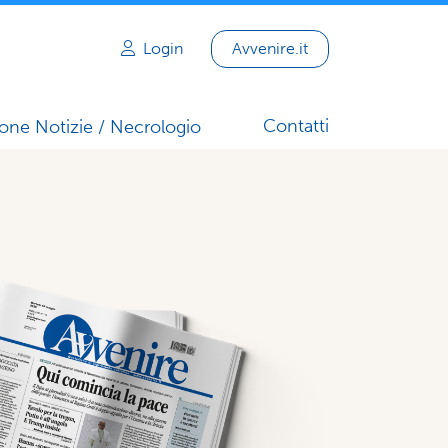
Login
Avvenire.it
Contatti
one Notizie / Necrologio