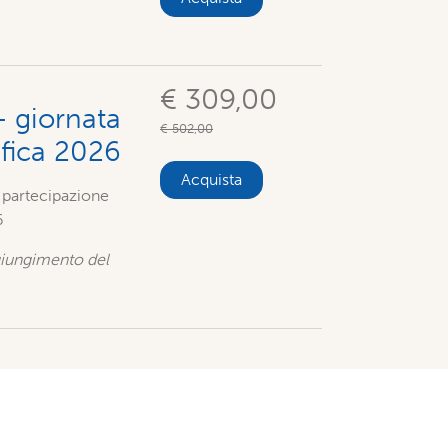
€ 309,00
+ giornata
€ 502,00
afica 2026
Acquista
+ partecipazione
6
ggiungimento del