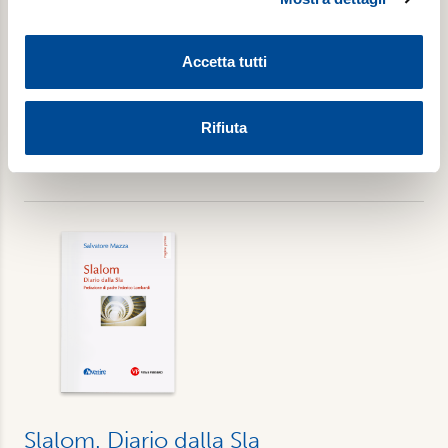
Di Maria Romana De Gasperi
e imposta le tue preferenze nella
sezione dettagli
. Puoi
modificare o ritirare il tuo consenso in qualsiasi momento
Accetta tutti
dalla Dichiarazione sui cookie.
€ 14,00
Utilizziamo i cookie per personalizzare contenuti ed
Rifiuta
annunci, per fornire funzionalità dei social media e per
Acquista
analizzare il nostro traffico. Condividiamo inoltre
informazioni sul modo in cui utilizza il nostro sito con i
nostri partner, che si occupano di analisi dei dati web,
pubblicità e social media, i quali potrebbero combinarle
con altre informazioni che ha fornito loro o che hanno
raccolto dal suo utilizzo dei loro servizi. Scegliendo
“Rifiuta” saranno installati solo i cookie tecnici necessari
per il buon funzionamento del sito, con “Personalizza”
potrà scegliere quali tipi di cookie saranno installati sul
suo dispositivo. Potrà modificare in ogni momento le sue
preferenze cliccando sull’interruttore in basso a sinistra
presente in ogni pagina del nostro sito. Per maggior
Slalom. Diario dalla Sla