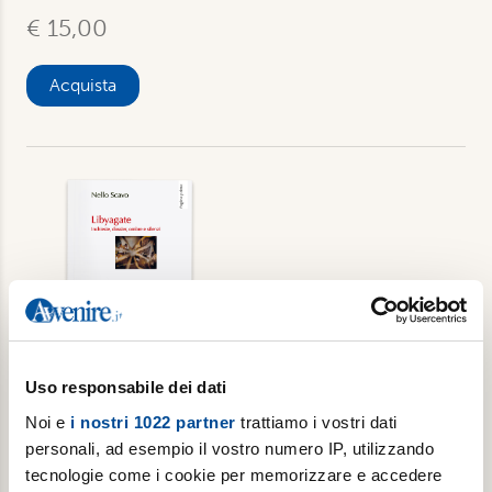
€ 15,00
Acquista
Uso responsabile dei dati
Libyagate. Inchieste, dossier, ombre e
Noi e
i nostri 1022 partner
trattiamo i vostri dati
silenzi
personali, ad esempio il vostro numero IP, utilizzando
tecnologie come i cookie per memorizzare e accedere
Di Nello Scavo