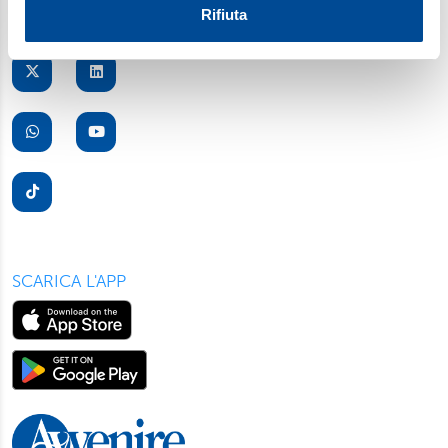
Utilizziamo i cookie per personalizzare contenuti ed
Rifiuta
annunci, per fornire funzionalità dei social media e per
analizzare il nostro traffico. Condividiamo inoltre
informazioni sul modo in cui utilizza il nostro sito con i
nostri partner, che si occupano di analisi dei dati web,
pubblicità e social media, i quali potrebbero combinarle
con altre informazioni che ha fornito loro o che hanno
raccolto dal suo utilizzo dei loro servizi. Scegliendo
“Rifiuta” saranno installati solo i cookie tecnici necessari
per il buon funzionamento del sito, con “Personalizza”
potrà scegliere quali tipi di cookie saranno installati sul
suo dispositivo. Potrà modificare in ogni momento le sue
SCARICA L'APP
preferenze cliccando sull’interruttore in basso a sinistra
presente in ogni pagina del nostro sito. Per maggior
informazioni sul trattamento dei suoi dati visiti la nostra
informativa privacy
e
cookie policy
.