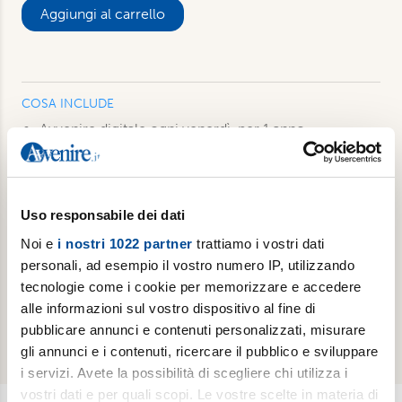
Aggiungi al carrello
COSA INCLUDE
Avvenire digitale ogni venerdì, per 1 anno,
disponibile già a partire dalla mezzanotte su
smartphone, tablet e pc. Anche su app Avvenire
L’inserto culturale Gutenberg in digitale, in uscita il
venerdì con Avvenire
Uso responsabile dei dati
Luoghi dell’Infinito ogni primo martedì del mese in
Noi e
i nostri 1022 partner
trattiamo i vostri dati
edizione digitale, per 1 anno (11 numeri). Disponibile
personali, ad esempio il vostro numero IP, utilizzando
anche su app Luoghi dell'Infinto
tecnologie come i cookie per memorizzare e accedere
Accesso a tutti i podcast e alle newsletter settimanali
alle informazioni sul vostro dispositivo al fine di
tematiche di Avvenire
pubblicare annunci e contenuti personalizzati, misurare
gli annunci e i contenuti, ricercare il pubblico e sviluppare
i servizi. Avete la possibilità di scegliere chi utilizza i
vostri dati e per quali scopi. Le vostre scelte in materia di