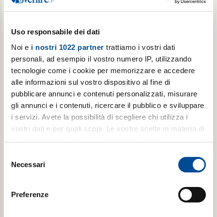
Acquista
Uso responsabile dei dati
Noi e
i nostri 1022 partner
trattiamo i vostri dati
personali, ad esempio il vostro numero IP, utilizzando
tecnologie come i cookie per memorizzare e accedere
alle informazioni sul vostro dispositivo al fine di
pubblicare annunci e contenuti personalizzati, misurare
gli annunci e i contenuti, ricercare il pubblico e sviluppare
Abbonamento annuale digitale
i servizi. Avete la possibilità di scegliere chi utilizza i
vostri dati e per quali scopi. Le vostre scelte in materia di
Pop Up ogni primo martedì del mese, per 1 anno (da
privacy sono applicabili solo su questa proprietà digitale
settembre a giugno) + Avvenire tutti i martedì
in cui avete effettuato le vostre scelte. È possibile
Selezione
modificare o revocare il proprio consenso in qualsiasi
Necessari
del
momento dalla Dichiarazione sui cookie o facendo clic
consenso
€ 8,99
sull'icona di attivazione della privacy.
Preferenze
Acquista
Con il tuo consenso, vorremmo anche: