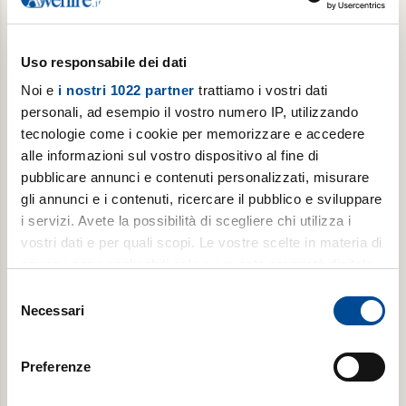
Abbonamento semestrale
Uso responsabile dei dati
6 copie/settimana, per 6 mesi
Noi e
i nostri 1022 partner
trattiamo i vostri dati
€ 109,99
personali, ad esempio il vostro numero IP, utilizzando
tecnologie come i cookie per memorizzare e accedere
alle informazioni sul vostro dispositivo al fine di
Acquista
pubblicare annunci e contenuti personalizzati, misurare
gli annunci e i contenuti, ricercare il pubblico e sviluppare
i servizi. Avete la possibilità di scegliere chi utilizza i
vostri dati e per quali scopi. Le vostre scelte in materia di
privacy sono applicabili solo su questa proprietà digitale
in cui avete effettuato le vostre scelte. È possibile
Selezione
modificare o revocare il proprio consenso in qualsiasi
Necessari
del
momento dalla Dichiarazione sui cookie o facendo clic
consenso
sull'icona di attivazione della privacy.
Abbonamento mensile
Preferenze
Con il tuo consenso, vorremmo anche:
6 copie/settimana, per 1 mese