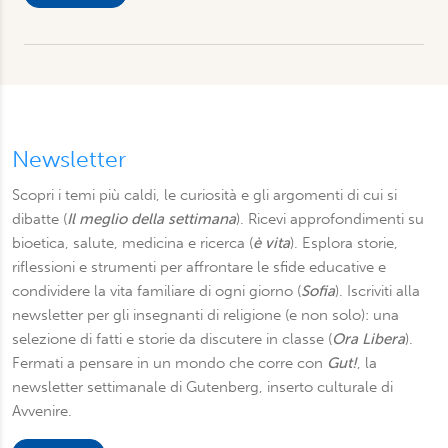
raccolto dal suo utilizzo dei loro servizi. Scegliendo
“Rifiuta” saranno installati solo i cookie tecnici necessari
per il buon funzionamento del sito, con “Personalizza”
potrà scegliere quali tipi di cookie saranno installati sul
suo dispositivo. Potrà modificare in ogni momento le sue
preferenze cliccando sull’interruttore in basso a sinistra
presente in ogni pagina del nostro sito. Per maggior
Newsletter
informazioni sul trattamento dei suoi dati visiti la nostra
Scopri i temi più caldi, le curiosità e gli argomenti di cui si
informativa privacy
e
cookie policy
.
dibatte (
Il meglio della settimana
). Ricevi approfondimenti su
bioetica, salute, medicina e ricerca (
è vita
). Esplora storie,
riflessioni e strumenti per affrontare le sfide educative e
condividere la vita familiare di ogni giorno (
Sofia
). Iscriviti alla
newsletter per gli insegnanti di religione (e non solo): una
selezione di fatti e storie da discutere in classe (
Ora Libera
).
Fermati a pensare in un mondo che corre con
Gut!
, la
newsletter settimanale di Gutenberg, inserto culturale di
Avvenire.