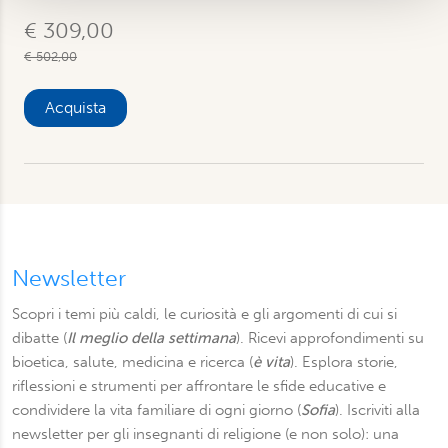
pubblicità e social media, i quali potrebbero combinarle
€ 309,00
con altre informazioni che ha fornito loro o che hanno
€ 502,00
raccolto dal suo utilizzo dei loro servizi. Scegliendo
“Rifiuta” saranno installati solo i cookie tecnici necessari
Acquista
per il buon funzionamento del sito, con “Personalizza”
potrà scegliere quali tipi di cookie saranno installati sul
suo dispositivo. Potrà modificare in ogni momento le sue
preferenze cliccando sull’interruttore in basso a sinistra
presente in ogni pagina del nostro sito. Per maggior
informazioni sul trattamento dei suoi dati visiti la nostra
informativa privacy
e
cookie policy
.
Newsletter
Scopri i temi più caldi, le curiosità e gli argomenti di cui si
dibatte (
Il meglio della settimana
). Ricevi approfondimenti su
bioetica, salute, medicina e ricerca (
è vita
). Esplora storie,
riflessioni e strumenti per affrontare le sfide educative e
condividere la vita familiare di ogni giorno (
Sofia
). Iscriviti alla
newsletter per gli insegnanti di religione (e non solo): una