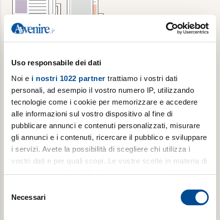
Abbonamento annuale + Luoghi
Uso responsabile dei dati
dell'Infinito
Noi e
i nostri 1022 partner
trattiamo i vostri dati
personali, ad esempio il vostro numero IP, utilizzando
6 copie/settimana di Avvenire, per 1 anno + 1
tecnologie come i cookie per memorizzare e accedere
copia/mese di Luoghi dell’Infinito
alle informazioni sul vostro dispositivo al fine di
pubblicare annunci e contenuti personalizzati, misurare
gli annunci e i contenuti, ricercare il pubblico e sviluppare
€ 309,00
i servizi. Avete la possibilità di scegliere chi utilizza i
€ 502,00
vostri dati e per quali scopi. Le vostre scelte in materia di
privacy sono applicabili solo su questa proprietà digitale
Acquista
in cui avete effettuato le vostre scelte. È possibile
Selezione
modificare o revocare il proprio consenso in qualsiasi
Necessari
del
momento dalla Dichiarazione sui cookie o facendo clic
consenso
sull'icona di attivazione della privacy.