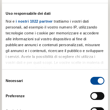
Uso responsabile dei dati
Noi e
i nostri 1022 partner
trattiamo i vostri dati
personali, ad esempio il vostro numero IP, utilizzando
tecnologie come i cookie per memorizzare e accedere
alle informazioni sul vostro dispositivo al fine di
pubblicare annunci e contenuti personalizzati, misurare
Abbonamento annuale digitale
gli annunci e i contenuti, ricercare il pubblico e sviluppare
i servizi. Avete la possibilità di scegliere chi utilizza i
Gutenberg con Avvenire ogni venerdì, per 1 anno
vostri dati e per quali scopi. Le vostre scelte in materia di
privacy sono applicabili solo su questa proprietà digitale
in cui avete effettuato le vostre scelte. È possibile
Selezione
modificare o revocare il proprio consenso in qualsiasi
€ 19,99
Necessari
del
momento dalla Dichiarazione sui cookie o facendo clic
consenso
€ 39,99
sull'icona di attivazione della privacy.
Preferenze
Acquista
Con il tuo consenso, vorremmo anche: