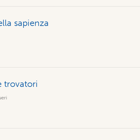
ella sapienza
 trovatori
ueri