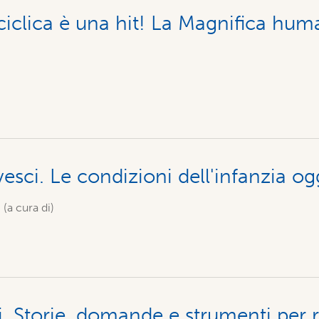
iclica è una hit! La Magnifica huma
ovesci. Le condizioni dell'infanzia og
 (a cura di)
li. Storie, domande e strumenti per 