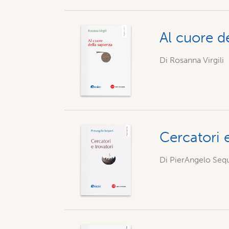
Al cuore d
Di
Rosanna Virgili
Cercatori e
Di PierAngelo Seq