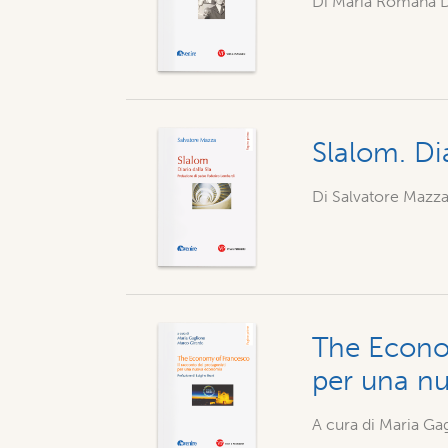
Di Maria Romana D
Slalom. Dia
Di Salvatore Mazz
The Econom
per una n
A cura di Maria Ga