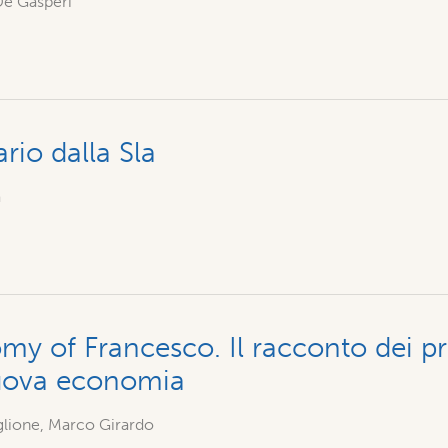
e Gasperi
rio dalla Sla
a
y of Francesco. Il racconto dei pr
uova economia
glione, Marco Girardo