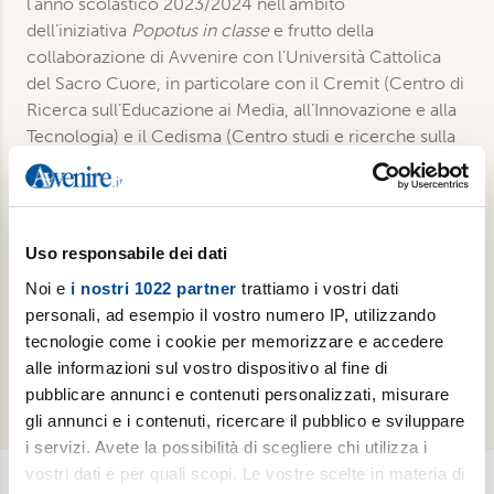
l’anno scolastico 2023/2024 nell’ambito
dell’iniziativa
Popotus in classe
e frutto della
collaborazione di Avvenire con l’Università Cattolica
del Sacro Cuore, in particolare con il Cremit (Centro di
Ricerca sull’Educazione ai Media, all’Innovazione e alla
Tecnologia) e il Cedisma (Centro studi e ricerche sulla
disabilità e marginalità).
Dettagli
Uso responsabile dei dati
Noi e
i nostri 1022 partner
trattiamo i vostri dati
Formato: E-book
personali, ad esempio il vostro numero IP, utilizzando
Pagine: 139
tecnologie come i cookie per memorizzare e accedere
Pubblicazione: 2024
alle informazioni sul vostro dispositivo al fine di
ISBN: 9788899411060
pubblicare annunci e contenuti personalizzati, misurare
gli annunci e i contenuti, ricercare il pubblico e sviluppare
i servizi. Avete la possibilità di scegliere chi utilizza i
vostri dati e per quali scopi. Le vostre scelte in materia di