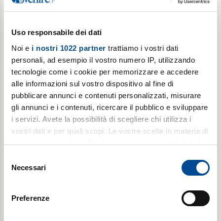
Acquista
Uso responsabile dei dati
Noi e
i nostri 1022 partner
trattiamo i vostri dati
personali, ad esempio il vostro numero IP, utilizzando
tecnologie come i cookie per memorizzare e accedere
alle informazioni sul vostro dispositivo al fine di
pubblicare annunci e contenuti personalizzati, misurare
gli annunci e i contenuti, ricercare il pubblico e sviluppare
Abbonamento annuale digitale
i servizi. Avete la possibilità di scegliere chi utilizza i
vostri dati e per quali scopi. Le vostre scelte in materia di
Pop Up ogni primo martedì del mese, per 1 anno (da
privacy sono applicabili solo su questa proprietà digitale
settembre a giugno) + Avvenire tutti i martedì
in cui avete effettuato le vostre scelte. È possibile
Selezione
modificare o revocare il proprio consenso in qualsiasi
Necessari
del
momento dalla Dichiarazione sui cookie o facendo clic
consenso
€ 8,99
sull'icona di attivazione della privacy.
Preferenze
Acquista
Con il tuo consenso, vorremmo anche: