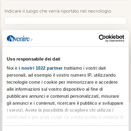
Indicare il luogo che verrà riportato nel necrologio
Se vuoi pubblicare una fotografia, carica l’immagine
Uso responsabile dei dati
Voglio inserire nel necrologio il simbolo della
Noi e
i nostri 1022 partner
trattiamo i vostri dati
croce
personali, ad esempio il vostro numero IP, utilizzando
tecnologie come i cookie per memorizzare e accedere
Invia
alle informazioni sul vostro dispositivo al fine di
pubblicare annunci e contenuti personalizzati, misurare
gli annunci e i contenuti, ricercare il pubblico e sviluppare
i servizi. Avete la possibilità di scegliere chi utilizza i
vostri dati e per quali scopi. Le vostre scelte in materia di
Newsletter
privacy sono applicabili solo su questa proprietà digitale