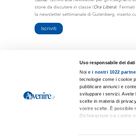
storie da discutere in classe (
Ora Libera
). Fermat
la newsletter settimanale di Gutenberg, inserto cu
Iscriviti
Uso responsabile dei dati
Noi e
i nostri 1022 partne
Avvenire.it
tecnologie come i cookie p
pubblicare annunci e conten
sviluppare i servizi. Avete l
scelte in materia di privacy
vostre scelte. È possibile
Dichiarazione sui cookie o 
Con il tuo consenso, vor