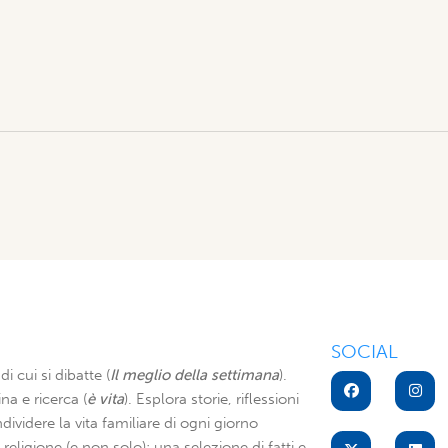
SOCIAL
di cui si dibatte (
Il meglio della settimana
).
na e ricerca (
è vita
). Esplora storie, riflessioni
dividere la vita familiare di ogni giorno
di religione (e non solo): una selezione di fatti e