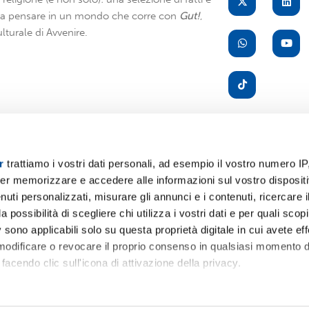
i a pensare in un mondo che corre con
Gut!
,
lturale di Avvenire.
r
trattiamo i vostri dati personali, ad esempio il vostro numero IP
er memorizzare e accedere alle informazioni sul vostro dispositiv
A
uti personalizzati, misurare gli annunci e i contenuti, ricercare i
a possibilità di scegliere chi utilizza i vostri dati e per quali scop
 sono applicabili solo su questa proprietà digitale in cui avete eff
 modificare o revocare il proprio consenso in qualsiasi momento d
facendo clic sull'icona di attivazione della privacy.
remmo anche:
Servizio
Pr