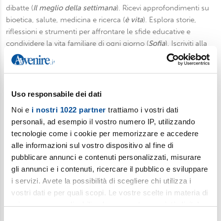
dibatte (
Il meglio della settimana
). Ricevi approfondimenti su
bioetica, salute, medicina e ricerca (
è vita
). Esplora storie,
riflessioni e strumenti per affrontare le sfide educative e
condividere la vita familiare di ogni giorno (
Sofia
). Iscriviti alla
newsletter per gli insegnanti di religione (e non solo): una
selezione di fatti e storie da discutere in classe (
Ora Libera
).
Fermati a pensare in un mondo che corre con
Gut!
, la
newsletter settimanale di Gutenberg, inserto culturale di
Uso responsabile dei dati
Avvenire.
Noi e
i nostri 1022 partner
trattiamo i vostri dati
personali, ad esempio il vostro numero IP, utilizzando
Iscriviti
tecnologie come i cookie per memorizzare e accedere
alle informazioni sul vostro dispositivo al fine di
pubblicare annunci e contenuti personalizzati, misurare
SOCIAL
gli annunci e i contenuti, ricercare il pubblico e sviluppare
i servizi. Avete la possibilità di scegliere chi utilizza i
vostri dati e per quali scopi. Le vostre scelte in materia di
privacy sono applicabili solo su questa proprietà digitale
in cui avete effettuato le vostre scelte. È possibile
Selezione