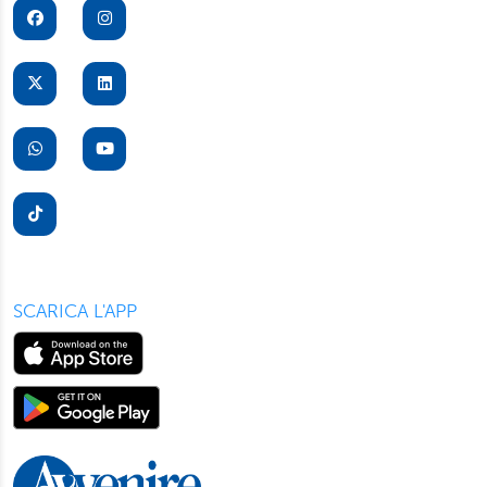
per il buon funzionamento del sito, con “Personalizza”
potrà scegliere quali tipi di cookie saranno installati sul
suo dispositivo. Potrà modificare in ogni momento le sue
preferenze cliccando sull’interruttore in basso a sinistra
presente in ogni pagina del nostro sito. Per maggior
informazioni sul trattamento dei suoi dati visiti la nostra
informativa privacy
e
cookie policy
.
SCARICA L'APP