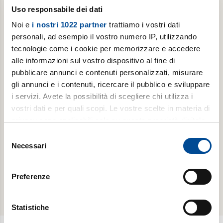
Uso responsabile dei dati
Noi e
i nostri 1022 partner
trattiamo i vostri dati
personali, ad esempio il vostro numero IP, utilizzando
tecnologie come i cookie per memorizzare e accedere
alle informazioni sul vostro dispositivo al fine di
pubblicare annunci e contenuti personalizzati, misurare
Abbonamento annuale digitale
gli annunci e i contenuti, ricercare il pubblico e sviluppare
i servizi. Avete la possibilità di scegliere chi utilizza i
11 copie/anno di Luoghi dell'Infinito + Avvenire
vostri dati e per quali scopi. Le vostre scelte in materia di
privacy sono applicabili solo su questa proprietà digitale
in cui avete effettuato le vostre scelte. È possibile
Selezione
€ 19,99
modificare o revocare il proprio consenso in qualsiasi
Necessari
del
momento dalla Dichiarazione sui cookie o facendo clic
consenso
Acquista
sull'icona di attivazione della privacy.
Preferenze
Con il tuo consenso, vorremmo anche:
raccogliere informazioni sulla tua posizione
Statistiche
geografica, con un'approssimazione di qualche