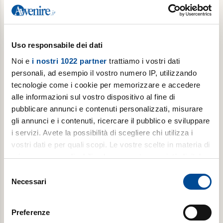
€ 78,00
Acquista
Uso responsabile dei dati
Noi e
i nostri 1022 partner
trattiamo i vostri dati
personali, ad esempio il vostro numero IP, utilizzando
tecnologie come i cookie per memorizzare e accedere
alle informazioni sul vostro dispositivo al fine di
pubblicare annunci e contenuti personalizzati, misurare
gli annunci e i contenuti, ricercare il pubblico e sviluppare
i servizi. Avete la possibilità di scegliere chi utilizza i
vostri dati e per quali scopi. Le vostre scelte in materia di
Abbonamento scuola il giovedì
privacy sono applicabili solo su questa proprietà digitale
in cui avete effettuato le vostre scelte. È possibile
Popotus con Avvenire ogni giovedì (con interruzione
Selezione
modificare o revocare il proprio consenso in qualsiasi
nella pausa estiva)
Necessari
del
momento dalla Dichiarazione sui cookie o facendo clic
consenso
€ 39,00
sull'icona di attivazione della privacy.
Preferenze
€ 66,00