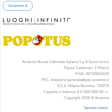
potrà scegliere quali tipi di cookie saranno installati sul
Avvenire.it
suo dispositivo. Potrà modificare in ogni momento le sue
preferenze cliccando sull’interruttore in basso a sinistra
presente in ogni pagina del nostro sito. Per maggior
informazioni sul trattamento dei suoi dati visiti la nostra
informativa privacy
e
cookie policy
.
Avvenire Nuova Editoriale Italiana S.p.A Socio Unico
Piazza Carbonari, 3 Milano
P.IVA: 00743840159
PEC: direzione.generale@pec.avvenire.it
R.E.A. Milano Numero: 729278
Capitale in bilancio € 6.000.000,00 i.v.
Copyright 2026 © Avvenire
Servizio clienti