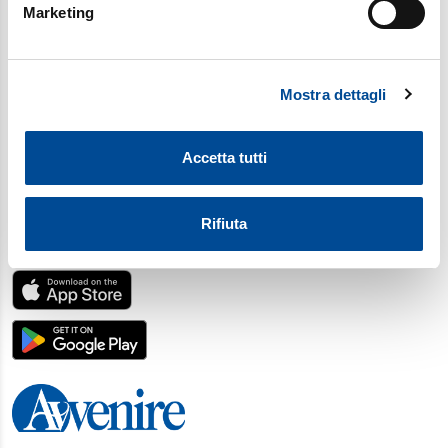
Marketing
Identificare il tuo dispositivo, scansionandolo
attivamente alla ricerca di caratteristiche specifiche
(impronte digitali).
Mostra dettagli
Approfondisci come vengono elaborati i tuoi dati personali
e imposta le tue preferenze nella
sezione dettagli
. Puoi
modificare o ritirare il tuo consenso in qualsiasi momento
Accetta tutti
dalla Dichiarazione sui cookie.
Utilizziamo i cookie per personalizzare contenuti ed
Rifiuta
annunci, per fornire funzionalità dei social media e per
SCARICA L'APP
analizzare il nostro traffico. Condividiamo inoltre
informazioni sul modo in cui utilizza il nostro sito con i
nostri partner, che si occupano di analisi dei dati web,
pubblicità e social media, i quali potrebbero combinarle
con altre informazioni che ha fornito loro o che hanno
raccolto dal suo utilizzo dei loro servizi. Scegliendo
“Rifiuta” saranno installati solo i cookie tecnici necessari
per il buon funzionamento del sito, con “Personalizza”