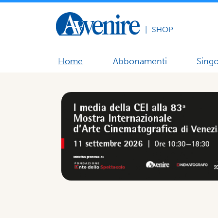
|
SHOP
Home
Abbonamenti
Singo