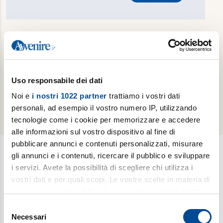
Hai dimenticato la password?
Reimposta password
Sei già un abbonato cartaceo e vuoi attivare
gratuitamente la tua edizione digitale?
Effettua il
Uso responsabile dei dati
riconoscimento del tuo abbonamento cartaceo
Noi e
i nostri 1022 partner
trattiamo i vostri dati
personali, ad esempio il vostro numero IP, utilizzando
tecnologie come i cookie per memorizzare e accedere
alle informazioni sul vostro dispositivo al fine di
pubblicare annunci e contenuti personalizzati, misurare
gli annunci e i contenuti, ricercare il pubblico e sviluppare
i servizi. Avete la possibilità di scegliere chi utilizza i
Newsletter
vostri dati e per quali scopi. Le vostre scelte in materia di
Scopri i temi più caldi, le curiosità e gli argomenti di cui si
privacy sono applicabili solo su questa proprietà digitale
dibatte (
Il meglio della settimana
). Ricevi approfondimenti su
in cui avete effettuato le vostre scelte. È possibile
Selezione
bioetica, salute, medicina e ricerca (
è vita
). Esplora storie,
modificare o revocare il proprio consenso in qualsiasi
Necessari
del