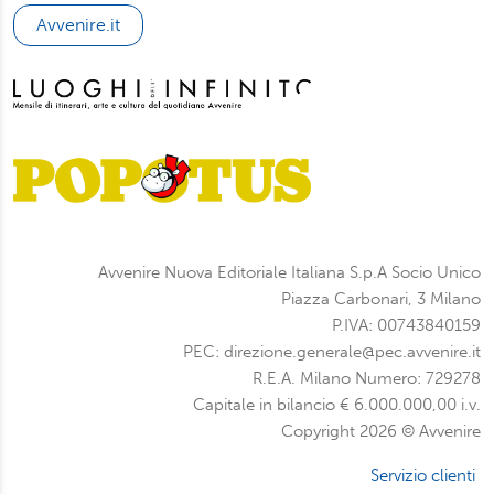
potrà scegliere quali tipi di cookie saranno installati sul
Avvenire.it
suo dispositivo. Potrà modificare in ogni momento le sue
preferenze cliccando sull’interruttore in basso a sinistra
presente in ogni pagina del nostro sito. Per maggior
informazioni sul trattamento dei suoi dati visiti la nostra
informativa privacy
e
cookie policy
.
Avvenire Nuova Editoriale Italiana S.p.A Socio Unico
Piazza Carbonari, 3 Milano
P.IVA: 00743840159
PEC: direzione.generale@pec.avvenire.it
R.E.A. Milano Numero: 729278
Capitale in bilancio € 6.000.000,00 i.v.
Copyright 2026 © Avvenire
Servizio clienti