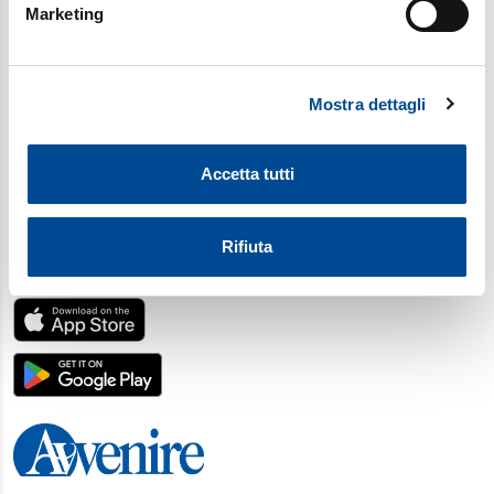
Marketing
Identificare il tuo dispositivo, scansionandolo
attivamente alla ricerca di caratteristiche specifiche
(impronte digitali).
Mostra dettagli
Approfondisci come vengono elaborati i tuoi dati personali
e imposta le tue preferenze nella
sezione dettagli
. Puoi
modificare o ritirare il tuo consenso in qualsiasi momento
Accetta tutti
dalla Dichiarazione sui cookie.
Utilizziamo i cookie per personalizzare contenuti ed
Rifiuta
annunci, per fornire funzionalità dei social media e per
SCARICA L'APP
analizzare il nostro traffico. Condividiamo inoltre
informazioni sul modo in cui utilizza il nostro sito con i
nostri partner, che si occupano di analisi dei dati web,
pubblicità e social media, i quali potrebbero combinarle
con altre informazioni che ha fornito loro o che hanno
raccolto dal suo utilizzo dei loro servizi. Scegliendo
“Rifiuta” saranno installati solo i cookie tecnici necessari
per il buon funzionamento del sito, con “Personalizza”