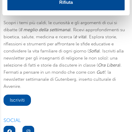
Utilizziamo i cookie per personalizzare contenuti ed
Rifiuta
annunci, per fornire funzionalità dei social media e per
Newsletter
analizzare il nostro traffico. Condividiamo inoltre
informazioni sul modo in cui utilizza il nostro sito con i
Scopri i temi più caldi, le curiosità e gli argomenti di cui si
nostri partner, che si occupano di analisi dei dati web,
dibatte (
Il meglio della settimana
). Ricevi approfondimenti su
pubblicità e social media, i quali potrebbero combinarle
bioetica, salute, medicina e ricerca (
è vita
). Esplora storie,
con altre informazioni che ha fornito loro o che hanno
riflessioni e strumenti per affrontare le sfide educative e
raccolto dal suo utilizzo dei loro servizi. Scegliendo
condividere la vita familiare di ogni giorno (
Sofia
). Iscriviti alla
“Rifiuta” saranno installati solo i cookie tecnici necessari
newsletter per gli insegnanti di religione (e non solo): una
per il buon funzionamento del sito, con “Personalizza”
selezione di fatti e storie da discutere in classe (
Ora Libera
).
potrà scegliere quali tipi di cookie saranno installati sul
Fermati a pensare in un mondo che corre con
Gut!
, la
suo dispositivo. Potrà modificare in ogni momento le sue
newsletter settimanale di Gutenberg, inserto culturale di
preferenze cliccando sull’interruttore in basso a sinistra
Avvenire.
presente in ogni pagina del nostro sito. Per maggior
informazioni sul trattamento dei suoi dati visiti la nostra
Iscriviti
informativa privacy
e
cookie policy
.
SOCIAL