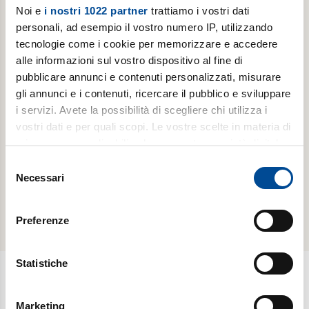
Noi e
i nostri 1022 partner
trattiamo i vostri dati
personali, ad esempio il vostro numero IP, utilizzando
tecnologie come i cookie per memorizzare e accedere
ABBONAMENTI -
ABBONAMENTI -
alle informazioni sul vostro dispositivo al fine di
LUOGHI
LUOGHI
DELL'INFINITO
DELL'INFINITO
pubblicare annunci e contenuti personalizzati, misurare
gli annunci e i contenuti, ricercare il pubblico e sviluppare
Abbonamento
Abbonamento
i servizi. Avete la possibilità di scegliere chi utilizza i
annuale
annuale
vostri dati e per quali scopi. Le vostre scelte in materia di
digitale
cartaceo
privacy sono applicabili solo su questa proprietà digitale
in cui avete effettuato le vostre scelte. È possibile
Selezione
scopri di
scopri di
modificare o revocare il proprio consenso in qualsiasi
Necessari
del
più
più
momento dalla Dichiarazione sui cookie o facendo clic
consenso
sull'icona di attivazione della privacy.
Preferenze
Con il tuo consenso, vorremmo anche:
raccogliere informazioni sulla tua posizione
Statistiche
geografica, con un'approssimazione di qualche
metro,
Newsletter
Marketing