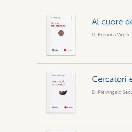
Al cuore d
Di
Rosanna Virgili
Cercatori e
Di PierAngelo Seq