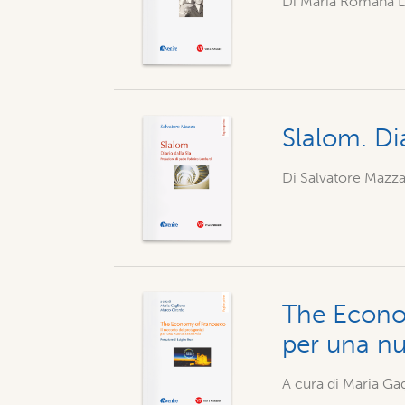
Di Maria Romana D
Slalom. Dia
Di Salvatore Mazz
The Econom
per una n
A cura di Maria Ga