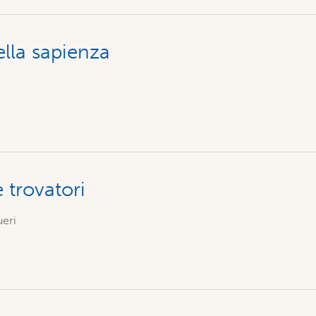
ella sapienza
 trovatori
ueri