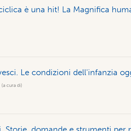
iclica è una hit! La Magnifica huma
ovesci. Le condizioni dell'infanzia og
 (a cura di)
li. Storie, domande e strumenti per 