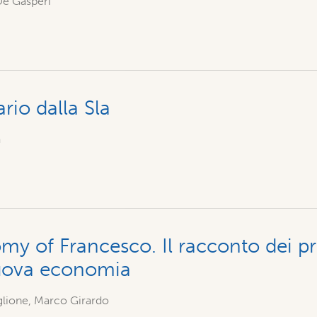
e Gasperi
rio dalla Sla
a
y of Francesco. Il racconto dei pr
uova economia
glione, Marco Girardo